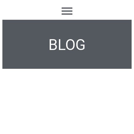
BLOG
Inversor Inmobiliario y Home Staging
marzo 17, 2026
/
Cómo el home staging impulsa la rentabilidad del inversor
patrimonial En un mercado inmobiliario cada vez más
competitivo, destacar no...
Leer más.
El home staging agiliza la venta. Consulta el
home staging precio