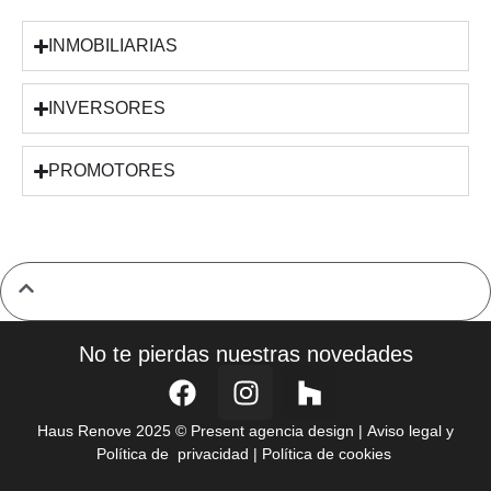
INMOBILIARIAS
INVERSORES
PROMOTORES
No te pierdas nuestras novedades
Haus Renove
2025
©
Present agencia design
|
Aviso legal y
Política de privacidad
|
Política de cookies